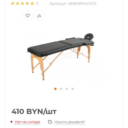
Артикул:
4816087401472
1
410
BYN
/шт
Нет на складе
Нашли дешевле?