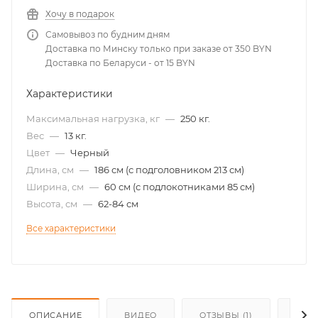
Хочу в подарок
Самовывоз по будним дням
Доставка по Минску только при заказе от 350 BYN
Доставка по Беларуси - от 15 BYN
Характеристики
Максимальная нагрузка, кг
—
250 кг.
Вес
—
13 кг.
Цвет
—
Черный
Длина, см
—
186 см (с подголовником 213 см)
Ширина, см
—
60 см (с подлокотниками 85 см)
Высота, см
—
62-84 см
Все характеристики
ОПИСАНИЕ
ВИДЕО
ОТЗЫВЫ (1)
КАК