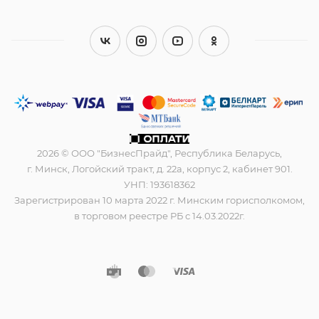
2026 © ООО "БизнесПрайд", Республика Беларусь,
г. Минск, Логойский тракт, д. 22а, корпус 2, кабинет 901.
УНП: 193618362
Зарегистрирован 10 марта 2022 г. Минским горисполкомом,
в торговом реестре РБ с 14.03.2022г.