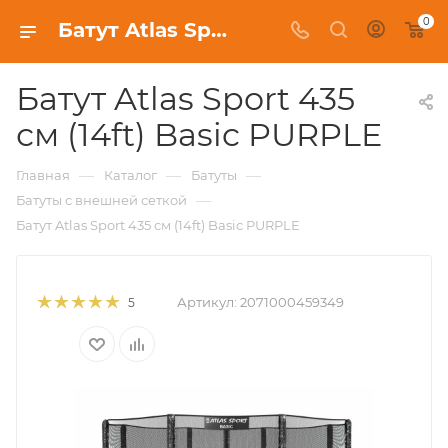
0
Батут Atlas Sport 435 см (14ft) Basic PURPLE купить в Минске | 1MAG.BY
Батут Atlas Sport 435
см (14ft) Basic PURPLE
—
—
—
Главная
Каталог
Батуты
—
Батуты с внешней сеткой
Батут Atlas Sport 435 см (14ft) Basic PURPLE
Артикул:
2071000459349
5